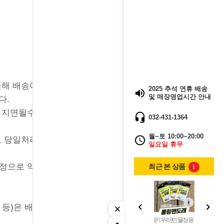
인해 배송이
2025 추석 연휴 배송
및 매장영업시간 안내
다.
 지연될수
032-431-1364
월~토 10:00~20:00
로 당일처리
일요일 휴무
정으로 익
최근 본 상품
1
 등)은 배송
{키우라}민물정용