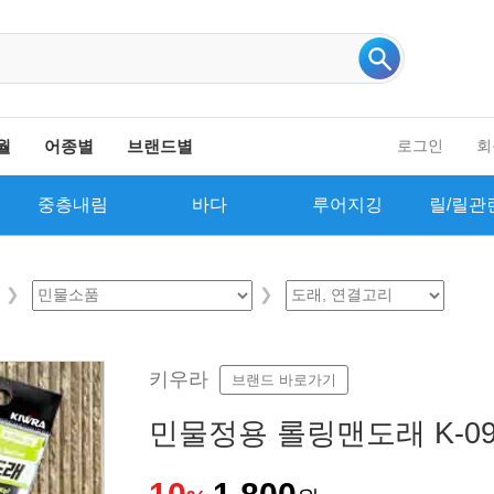
인기 검색어 더보기
월
어종별
브랜드별
로그인
회
중층내림
바다
루어지깅
릴/릴관
키우라
브랜드 바로가기
민물정용 롤링맨도래 K-09