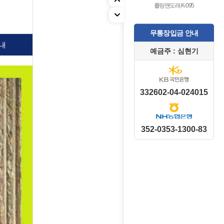
롤링맨도래 K-095
무통장입금 안내
내
예금주 : 심현기
332602-04-024015
352-0353-1300-83