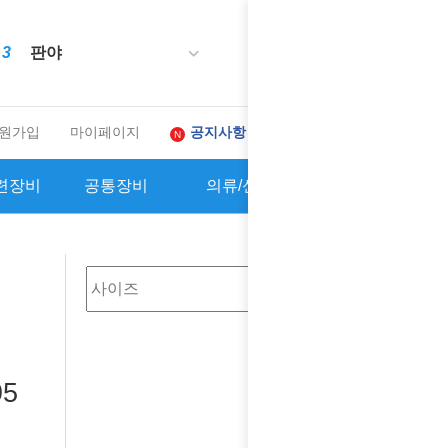
0
배송조회
장바구니
10
1
2
3
4
5
6
7
8
9
메이호
메가배스
판야
원가입
마이페이지
공지사항
고객센터 ›
매장안내
련장비
공통장비
의류/신발
상품권
5