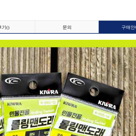
후기()
문의
구매안