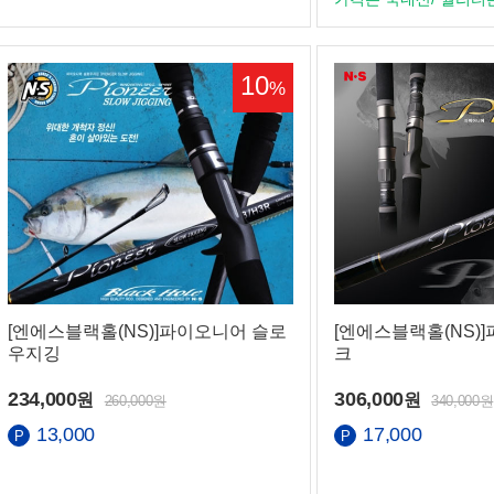
10
%
[엔에스블랙홀(NS)]파이오니어 슬로
[엔에스블랙홀(NS)
우지깅
크
234,000
306,000
원
원
260,000원
340,000원
13,000
17,000