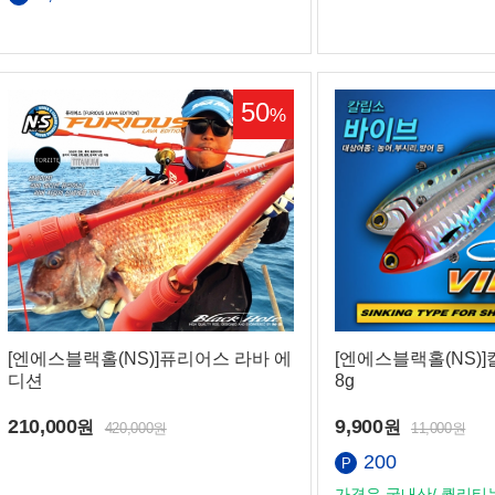
50
%
[엔에스블랙홀(NS)]퓨리어스 라바 에
[엔에스블랙홀(NS)]
디션
8g
210,000
9,900
원
원
420,000원
11,000원
200
가격은 국내산/ 퀄리티