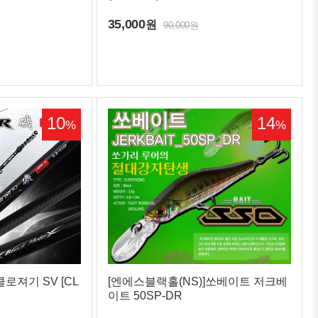
35,000
원
90,000원
10
14
%
%
클로져기 SV [CL
[엔에스블랙홀(NS)]쏘베이트 저크베
이트 50SP-DR