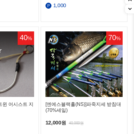
1,000
40
70
%
%
]트윈 어시스트 지
[엔에스블랙홀(NS)]파죽지세 받침대
(70%세일)
12,000
원
40,000원