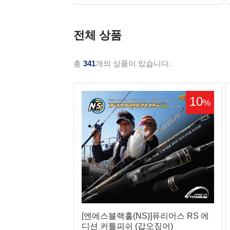
전체 상품
총
341
개의 상품이 있습니다.
10
%
[엔에스블랙홀(NS)]퓨리어스 RS 에
디션 커틀피쉬 (갑오징어)