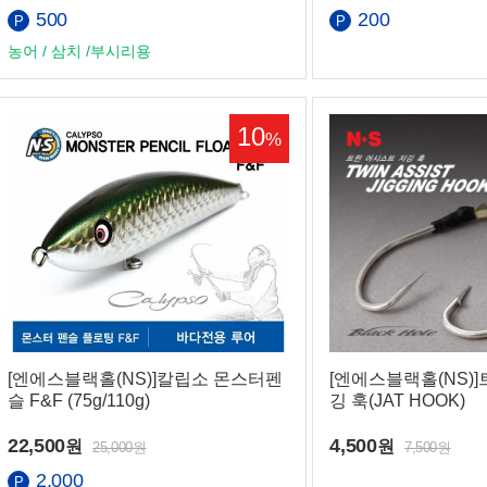
500
200
농어 / 삼치 /부시리용
10
%
은행
[엔에스블랙홀(NS)]칼립소 몬스터펜
[엔에스블랙홀(NS)
슬 F&F (75g/110g)
깅 훅(JAT HOOK)
22,500
4,500
원
원
25,000원
7,500원
2,000