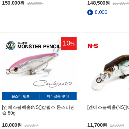
150,000
148,500
원
원
250,000원
165,000원
8,000
10
%
화번호
간
[엔에스블랙홀(NS)]칼립소 몬스터펜
[엔에스블랙홀(NS)]
슬 80g
18,000
11,700
원
원
20,000원
13,000원