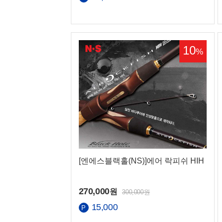
10
%
[엔에스블랙홀(NS)]에어 락피쉬 HIH
270,000
원
300,000원
15,000