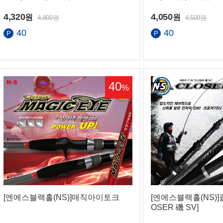
4,320
4,050
원
원
4,800원
4,500원
40
40
40
%
[엔에스블랙홀(NS)]매직아이토크
[엔에스블랙홀(NS)]
OSER 磯 SV]