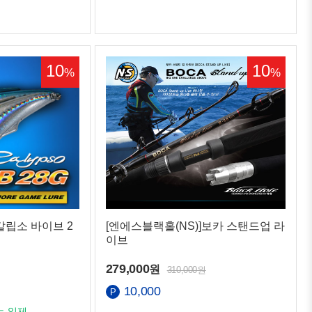
10
10
%
%
칼립소 바이브 2
[엔에스블랙홀(NS)]보카 스탠드업 라
이브
279,000
원
310,000원
10,000
는 일제