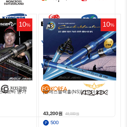
10
10
%
%
]스파르타 콩거
[엔에스블랙홀(NS)]카보마스터 2
43,200
원
48,000원
500