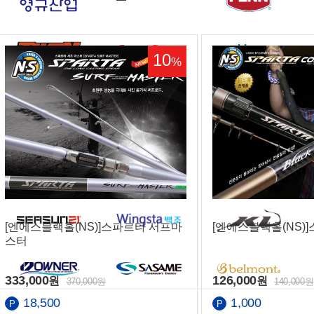
10
%
[엔에스블랙홀(NS)]스파르타 서프마
[엔에스블랙홀(NS)
스터
333,000
126,000
원
원
370,000원
140,000원
18,500
1,000