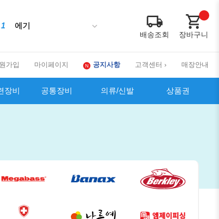
1
에기
배송조회
장바구니
10
2
3
4
5
6
7
8
9
원가입
마이페이지
공지사항
고객센터 ›
매장안내
련장비
공통장비
의류/신발
상품권