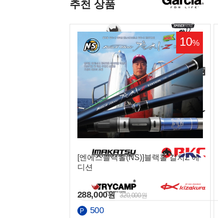
추천 상품
10
%
[엔에스블랙홀(NS)]블랙홀 갈치Z 에
디션
288,000
원
320,000원
500