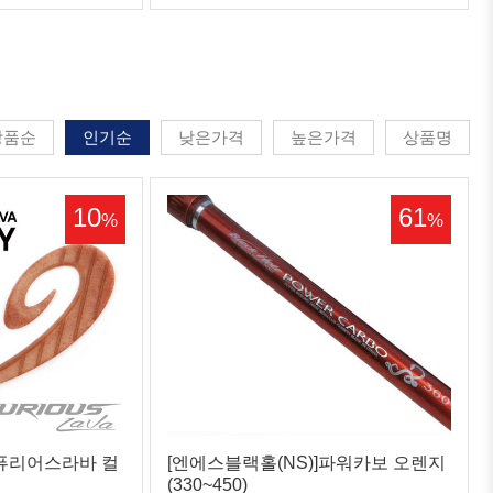
상품순
인기순
낮은가격
높은가격
상품명
10
61
%
%
]퓨리어스라바 컬
[엔에스블랙홀(NS)]파워카보 오렌지
(330~450)