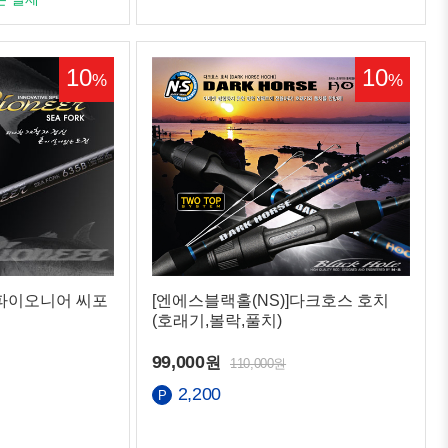
10
10
%
%
]파이오니어 씨포
[엔에스블랙홀(NS)]다크호스 호치
(호래기,볼락,풀치)
99,000
원
110,000원
2,200