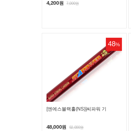
4,200
원
7,000원
48
%
공지사항
고객센터 전
매장 영업시
[엔에스블랙홀(NS)]씨파워 기
열기/닫기
48,000
원
92,000원
맨 위로