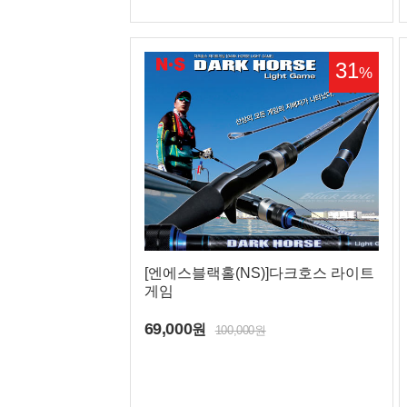
31
%
[엔에스블랙홀(NS)]다크호스 라이트
게임
69,000
원
100,000원