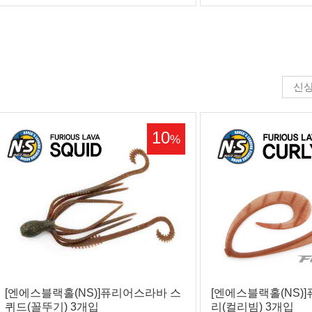
신
10
%
[엔에스블랙홀(NS)]퓨리어스라바 스
[엔에스블랙홀(NS)
퀴드(꼴뚜기) 3개입
리(컬리빔) 3개입