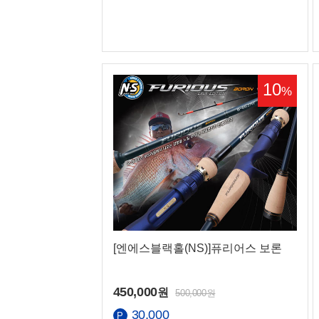
맨 아래로
10
%
국민
농협
[엔에스블랙홀(NS)]퓨리어스 보론
450,000
원
500,000원
30,000