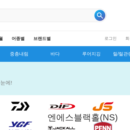
인기 검색어 더보기
월
어종별
브랜드별
로그인
회
중층내림
바다
루어지깅
릴/릴관
눈에!
엔에스블랙홀(NS)