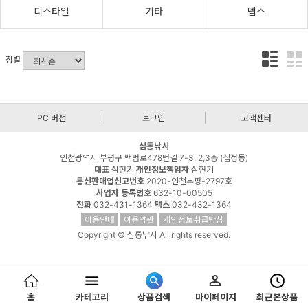
디스타일
기타
뎁스
정렬
PC 버전
로그인
고객센터
심통낚시
인천광역시 부평구 백범로478번길 7-3, 2,3층 (십정동)
대표
심현기
개인정보책임자
심현기
통신판매업신고번호
2020-인천부평-2797호
사업자 등록번호
632-10-00505
전화
032-431-1364
팩스
032-432-1364
이용안내
이용약관
개인정보취급방침
Copyright © 심통낚시 All rights reserved.
홈
카테고리
상품검색
마이페이지
최근본상품