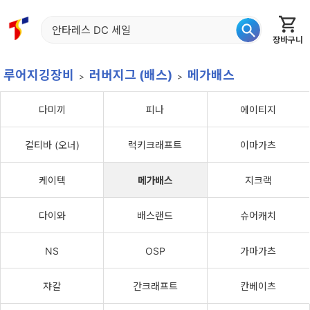
장바구니
홈
신상품
재입고
베스트
특가
이월
어종별
루어지깅장비
러버지그 (배스)
메가배스
다미끼
피나
에이티지
컬티바 (오너)
럭키크래프트
이마가츠
케이텍
메가배스
지크랙
다이와
배스랜드
슈어캐치
NS
OSP
가마가츠
쟈칼
간크래프트
칸베이츠