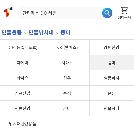
장바구니
홈
신상품
재입고
베스트
특가
이월
어종별
민물용품
민물낚시대
동미
DIF (동일레포츠)
NS (엔에스)
강원산업
다이와
시마노
동미
바낙스
선우
심통낚시
영규산업
용성
은성
천류산업
기타
민물장대
낚시대관련용품