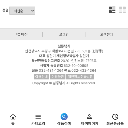
정렬
PC 버전
로그인
고객센터
심통낚시
인천광역시 부평구 백범로478번길 7-3, 2,3층 (십정동)
대표
심현기
개인정보책임자
심현기
통신판매업신고번호
2020-인천부평-2797호
사업자 등록번호
632-10-00505
전화
032-431-1364
팩스
032-432-1364
이용안내
이용약관
개인정보취급방침
Copyright © 심통낚시 All rights reserved.
홈
카테고리
상품검색
마이페이지
최근본상품