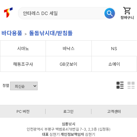
장바구니
홈
신상품
재입고
베스트
특가
이월
어종별
바다용품
돌돔낚시대/받침틀
시마노
바낙스
NS
해동조구사
GB굿보이
쇼에이
정렬
PC 버전
로그인
고객센터
심통낚시
인천광역시 부평구 백범로478번길 7-3, 2,3층 (십정동)
대표
심현기
개인정보책임자
심현기