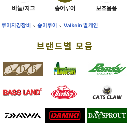
바늘/지그
송어루어
보조용품
루어지깅장비
송어루어
Valkein 발케인
브랜드별 모음
안템
배스데이
버클리
캣츠크로우
다미끼
데이스프라우트