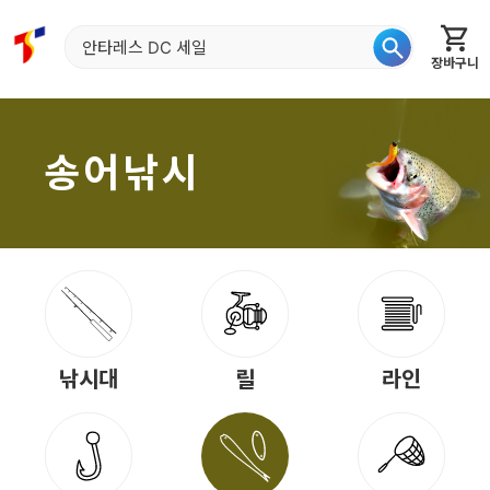
장바구니
홈
신상품
재입고
베스트
특가
이월
어종별
송어낚시
낚시대
릴
라인