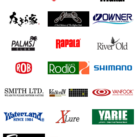
노리스
오너
라팔라
리버올드
로디오크래프트
시마노
발케인
밴푹
엑스루어
야리에
집베이트