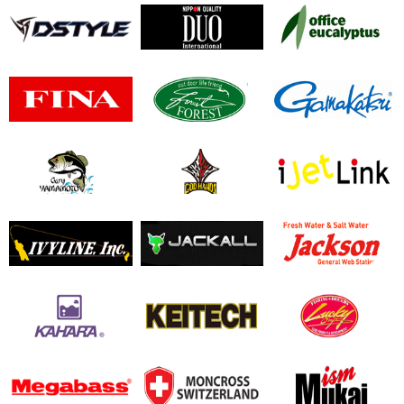
듀오
유칼립투스
포레스트
가마가츠
갓핸즈
아이젯링크
쟈칼
잭슨
케이텍
럭키크래프트
몽크로스
무카이