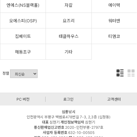
엔에스(NS블랙홀)
자칼
에이텍
오에스피(OSP)
요즈리
워터맨
집베이트
태클하우스
티엠코
해동조구
기타
정렬
PC 버전
로그인
고객센터
심통낚시
인천광역시 부평구 백범로478번길 7-3, 2,3층 (십정동)
대표
심현기
개인정보책임자
심현기
통신판매업신고번호
2020-인천부평-2797호
사업자 등록번호
632-10-00505