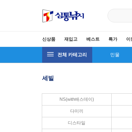
신상품
재입고
베스트
특가
이
전체 카테고리
민물
세빌
NS(with배스데이)
다미끼
공지사항
디스타일
고객센터 전