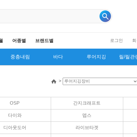
인기 검색어 더보기
월
어종별
브랜드별
로그인
회
중층내림
바다
루어지깅
릴/릴관
>
OSP
간지크래프트
다이와
뎁스
디아웃도어
라이브타겟
화번호