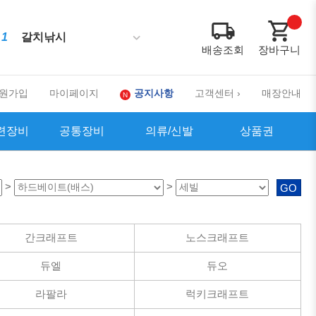
1
갈치낚시
배송조회
장바구니
10
2
3
4
5
6
7
8
9
원가입
마이페이지
공지사항
고객센터 ›
매장안내
련장비
공통장비
의류/신발
상품권
>
>
GO
간크래프트
노스크래프트
듀엘
듀오
라팔라
럭키크래프트