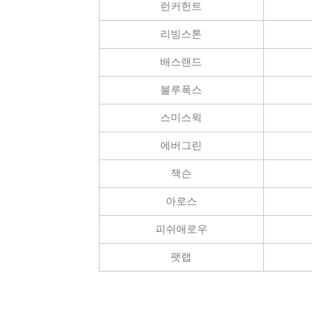
런커헌트
매장 영업시
리빙스톤
배스랜드
블루폭스
스미스윅
열기/닫기
맨 위로
에버그린
맨 아래로
잭슨
아로스
피쉬애로우
국민
팻랩
농협