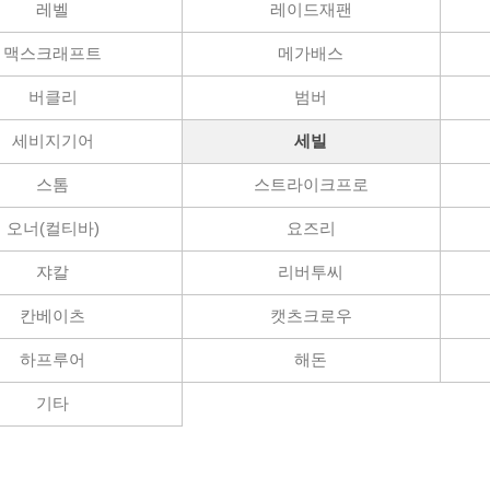
레벨
레이드재팬
간
맥스크래프트
메가배스
버클리
범버
세비지기어
세빌
스톰
스트라이크프로
오너(컬티바)
요즈리
쟈칼
리버투씨
칸베이츠
캣츠크로우
하프루어
해돈
은행
기타