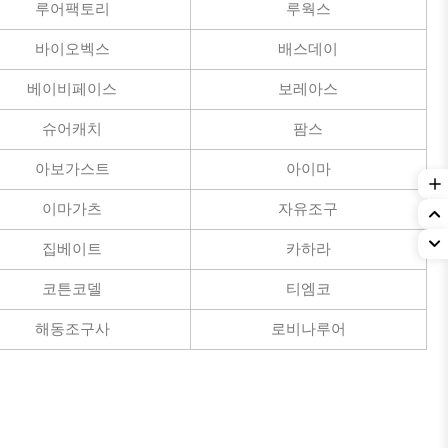
루어팩토리
루웍스
바이오벡스
배스데이
베이비페이스
보레아스
슈어캐치
팜스
아보가스트
아이마
이마가츠
자유조구
집베이트
카하라
코튼코델
티엠코
해동조구사
로비나루어