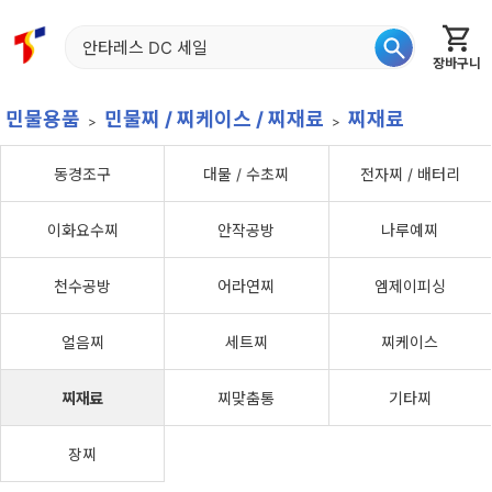
장바구니
홈
신상품
재입고
베스트
특가
이월
어종별
민물용품
민물찌 / 찌케이스 / 찌재료
찌재료
동경조구
대물 / 수초찌
전자찌 / 배터리
이화요수찌
안작공방
나루예찌
천수공방
어라연찌
엠제이피싱
얼음찌
세트찌
찌케이스
찌재료
찌맞춤통
기타찌
장찌