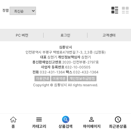
정렬
PC 버전
로그인
고객센터
심통낚시
인천광역시 부평구 백범로478번길 7-3, 2,3층 (십정동)
대표
심현기
개인정보책임자
심현기
통신판매업신고번호
2020-인천부평-2797호
사업자 등록번호
632-10-00505
전화
032-431-1364
팩스
032-432-1364
이용안내
이용약관
개인정보취급방침
Copyright © 심통낚시 All rights reserved.
홈
카테고리
상품검색
마이페이지
최근본상품