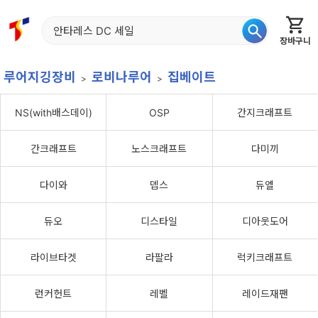
장바구니
홈
신상품
재입고
베스트
특가
이월
어종별
루어지깅장비
로비나루어
집베이트
NS(with배스데이)
OSP
간지크래프트
간크래프트
노스크래프트
다미끼
다이와
뎁스
듀엘
듀오
디스타일
디아웃도어
라이브타겟
라팔라
럭키크래프트
런커헌트
레벨
레이드재팬