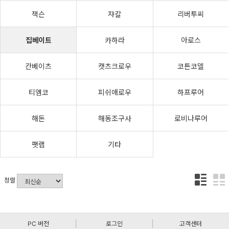
잭슨
쟈칼
리버투씨
집베이트
카하라
아로스
칸베이츠
캣츠크로우
코튼코델
티엠코
피쉬애로우
하프루어
해돈
해동조구사
로비나루어
팻랩
기타
정렬
PC 버전
로그인
고객센터