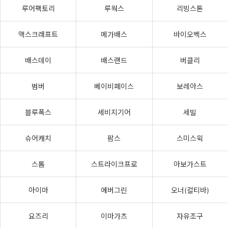
루어팩토리
루웍스
리빙스톤
맥스크래프트
메가배스
바이오벡스
배스데이
배스랜드
버클리
범버
베이비페이스
보레아스
블루폭스
세비지기어
세빌
슈어캐치
팜스
스미스윅
스톰
스트라이크프로
아보가스트
아이마
에버그린
오너(컬티바)
요즈리
이마가츠
자유조구