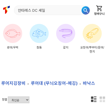
장바구니
홈
신상품
재입고
베스트
특가
이월
어종별
광어/우럭
참돔
갈치
오징어/쭈꾸미/문어/
한치
루어지깅장비
루어대 (무늬오징어-에깅)
바낙스
정렬