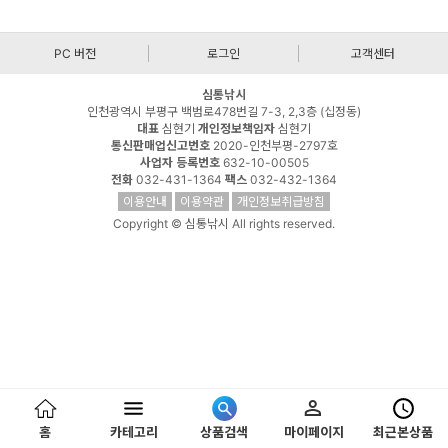
PC 버전
로그인
고객센터
심통낚시
인천광역시 부평구 백범로478번길 7-3, 2,3층 (십정동)
대표
심현기
개인정보책임자
심현기
통신판매업신고번호
2020-인천부평-2797호
사업자 등록번호
632-10-00505
전화
032-431-1364
팩스
032-432-1364
이용안내
이용약관
개인정보취급방침
Copyright © 심통낚시 All rights reserved.
홈
카테고리
상품검색
마이페이지
최근본상품