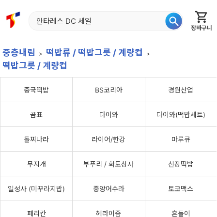
장바구니
홈
신상품
재입고
베스트
특가
이월
어종별
중층내림
떡밥류 / 떡밥그릇 / 계량컵
떡밥그릇 / 계량컵
중국떡밥
BS코리아
경원산업
곰표
다이와
다이와(떡밥세트)
돌찌나라
라이어/한강
마루큐
무지개
부푸리 / 화도상사
신장떡밥
일성사 (미꾸라지밥)
중앙어수라
토코맥스
페리칸
헤라이즘
흔들이