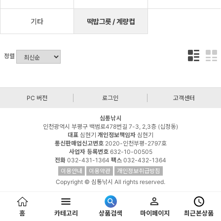
기타
떡밥그릇 / 계량컵
정렬
PC 버전
로그인
고객센터
심통낚시
인천광역시 부평구 백범로478번길 7-3, 2,3층 (십정동)
대표
심현기
개인정보책임자
심현기
통신판매업신고번호
2020-인천부평-2797호
사업자 등록번호
632-10-00505
전화
032-431-1364
팩스
032-432-1364
이용안내
이용약관
개인정보취급방침
Copyright © 심통낚시 All rights reserved.
홈
카테고리
상품검색
마이페이지
최근본상품