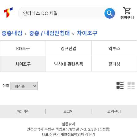
장바구니
홈
신상품
재입고
베스트
특가
이월
어종별
중층내림
중층 / 내림받침대
차이조구
KD조구
영규산업
익투스
차이조구
받침대 관련용품
필피싱
정렬
PC 버전
로그인
고객센터
심통낚시
인천광역시 부평구 백범로478번길 7-3, 2,3층 (십정동)
대표
심현기
개인정보책임자
심현기