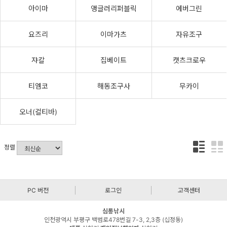
아이마
앵글러리퍼블릭
에버그린
요즈리
이마가츠
자유조구
쟈칼
집베이트
캣츠크로우
티엠코
해동조구사
무카이
오너(컬티바)
정렬
PC 버전
로그인
고객센터
심통낚시
인천광역시 부평구 백범로478번길 7-3, 2,3층 (십정동)