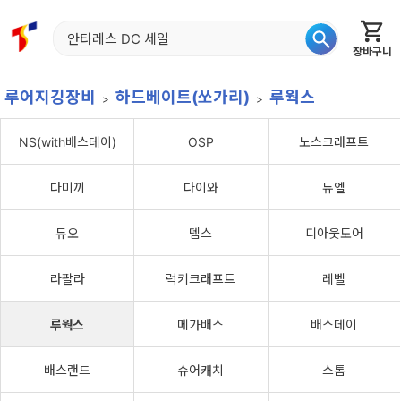
장바구니
홈
신상품
재입고
베스트
특가
이월
어종별
루어지깅장비
하드베이트(쏘가리)
루웍스
NS(with배스데이)
OSP
노스크래프트
다미끼
다이와
듀엘
듀오
뎁스
디아웃도어
라팔라
럭키크래프트
레벨
루웍스
메가배스
배스데이
배스랜드
슈어캐치
스톰